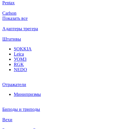
Pentax
Carlson
Показать все
Адаптеры трегера
Штативы
SOKKIA
Leica
УОМЗ
RGK
NEDO
Отражатели
Минипризмы
Биподы и триподы
Вехи