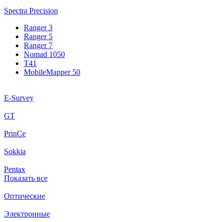
Spectra Precision
Ranger 3
Ranger 5
Ranger 7
Nomad 1050
T41
MobileMapper 50
E-Survey
GT
PrinCe
Sokkia
Pentax
Показать все
Оптические
Электронные