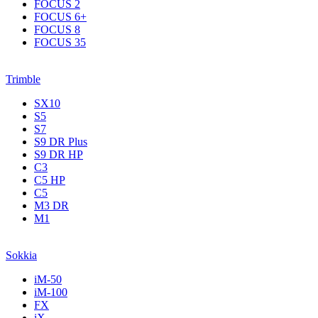
FOCUS 2
FOCUS 6+
FOCUS 8
FOCUS 35
Trimble
SX10
S5
S7
S9 DR Plus
S9 DR HP
C3
С5 НР
C5
M3 DR
M1
Sokkia
iM-50
iM-100
FX
iX