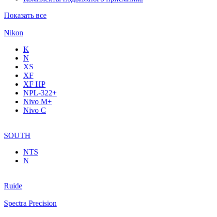
Показать все
Nikon
K
N
XS
XF
XF НР
NPL-322+
Nivo M+
Nivo C
SOUTH
NTS
N
Ruide
Spectra Precision