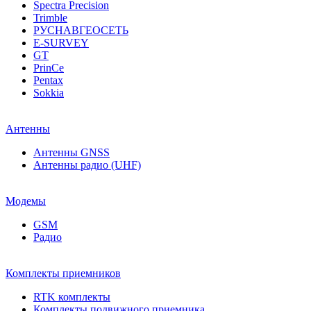
Spectra Precision
Trimble
РУСНАВГЕОСЕТЬ
E-SURVEY
GT
PrinCe
Pentax
Sokkia
Антенны
Антенны GNSS
Антенны радио (UHF)
Модемы
GSM
Радио
Комплекты приемников
RTK комплекты
Комплекты подвижного приемника