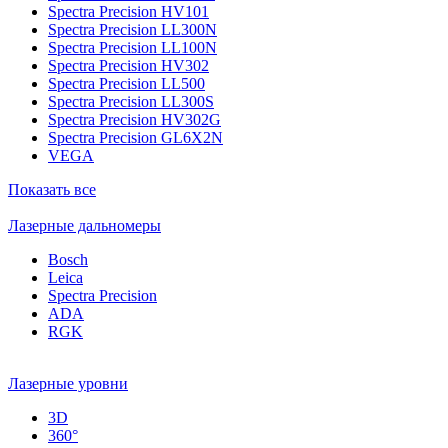
Spectra Precision HV101
Spectra Precision LL300N
Spectra Precision LL100N
Spectra Precision HV302
Spectra Precision LL500
Spectra Precision LL300S
Spectra Precision HV302G
Spectra Precision GL6X2N
VEGA
Показать все
Лазерные дальномеры
Bosch
Leica
Spectra Precision
ADA
RGK
Лазерные уровни
3D
360°