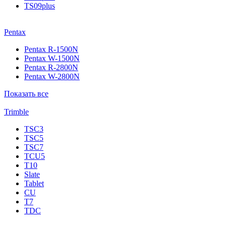
TS09plus
Pentax
Pentax R-1500N
Pentax W-1500N
Pentax R-2800N
Pentax W-2800N
Показать все
Trimble
TSC3
TSC5
TSC7
TCU5
T10
Slate
Tablet
CU
T7
TDC