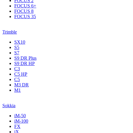
FOCUS 2
FOCUS 6+
FOCUS 8
FOCUS 35
Trimble
SX10
S5
S7
S9 DR Plus
S9 DR HP
C3
С5 НР
C5
M3 DR
M1
Sokkia
iM-50
iM-100
FX
iX