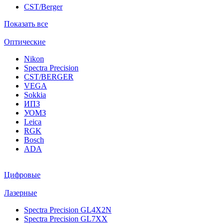
CST/Berger
Показать все
Оптические
Nikon
Spectra Precision
CST/BERGER
VEGA
Sokkia
ИПЗ
УОМЗ
Leica
RGK
Bosch
ADA
Цифровые
Лазерные
Spectra Precision GL4X2N
Spectra Precision GL7XX