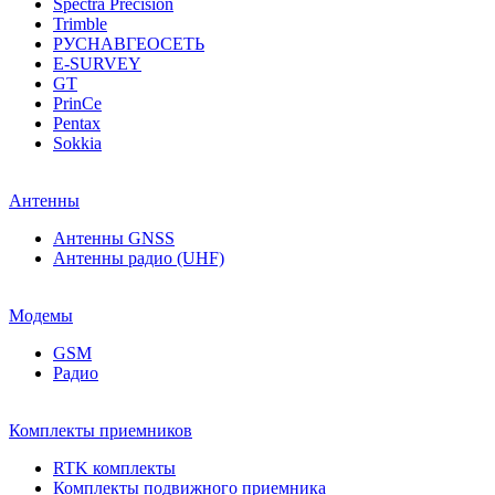
Spectra Precision
Trimble
РУСНАВГЕОСЕТЬ
E-SURVEY
GT
PrinCe
Pentax
Sokkia
Антенны
Антенны GNSS
Антенны радио (UHF)
Модемы
GSM
Радио
Комплекты приемников
RTK комплекты
Комплекты подвижного приемника