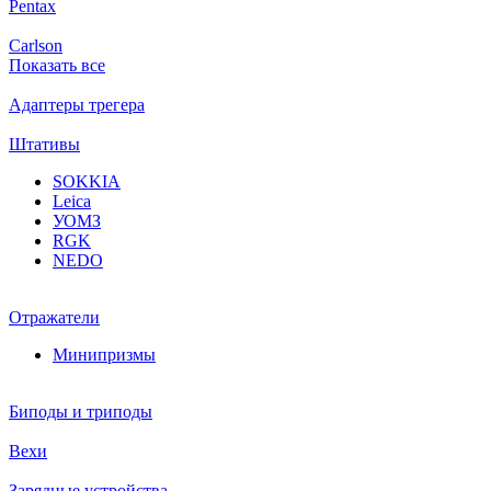
Pentax
Carlson
Показать все
Адаптеры трегера
Штативы
SOKKIA
Leica
УОМЗ
RGK
NEDO
Отражатели
Минипризмы
Биподы и триподы
Вехи
Зарядные устройства