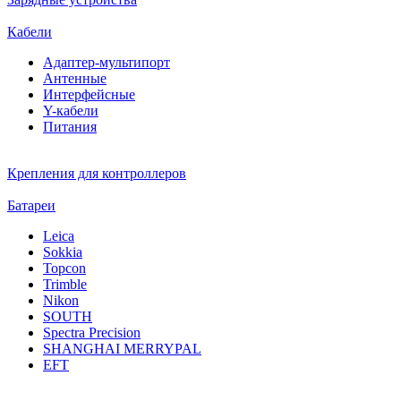
Кабели
Адаптер-мультипорт
Антенные
Интерфейсные
Y-кабели
Питания
Крепления для контроллеров
Батареи
Leica
Sokkia
Topcon
Trimble
Nikon
SOUTH
Spectra Precision
SHANGHAI MERRYPAL
EFT