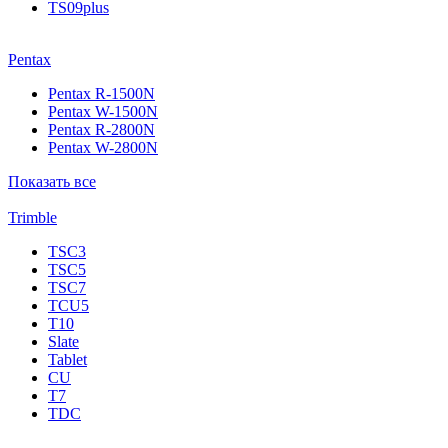
TS09plus
Pentax
Pentax R-1500N
Pentax W-1500N
Pentax R-2800N
Pentax W-2800N
Показать все
Trimble
TSC3
TSC5
TSC7
TCU5
T10
Slate
Tablet
CU
T7
TDC