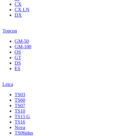
CX
CX LN
DX
Topcon
GM-50
GM-100
OS
GT
DS
ES
Leica
TS03
TS60
TS07
TS10
TS15 G
TS16
Nova
TS06plus