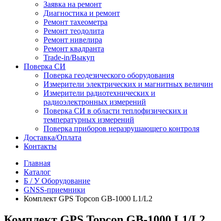
Заявка на ремонт
Диагностика и ремонт
Ремонт тахеометра
Ремонт теодолита
Ремонт нивелира
Ремонт квадранта
Trade-in/Выкуп
Поверка СИ
Поверка геодезического оборудования
Измерители электрических и магнитных величин
Измерители радиотехнических и
радиоэлектронных измерений
Поверка СИ в области теплофизических и
температурных измерений
Поверка приборов неразрушающего контроля
Доставка/Оплата
Контакты
Главная
Каталог
Б / У Оборудование
GNSS-приемники
Комплект GPS Topcon GB-1000 L1/L2
Комплект GPS Topcon GB-1000 L1/L2