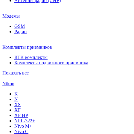
Антенны радио (UHF)
Модемы
GSM
Радио
Комплекты приемников
RTK комплекты
Комплекты подвижного приемника
Показать все
Nikon
K
N
XS
XF
XF НР
NPL-322+
Nivo M+
Nivo C