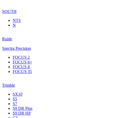
SOUTH
NTS
N
Ruide
Spectra Precision
FOCUS 2
FOCUS 6+
FOCUS 8
FOCUS 35
Trimble
SX10
S5
S7
S9 DR Plus
S9 DR HP
C3