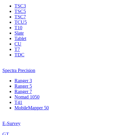
TSC3
TSC5
TSC7
TCU5
T10
Slate
Tablet
CU
T7
TDC
Spectra Precision
Ranger 3
Ranger 5
Ranger 7
Nomad 1050
T41
MobileMapper 50
E-Survey
GT