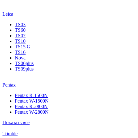
Leica
TS03
TS60
TS07
TS10
TS15 G
TS16
Nova
TS06plus
TS09plus
Pentax
Pentax R-1500N
Pentax W-1500N
Pentax R-2800N
Pentax W-2800N
Показать все
Trimble