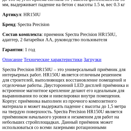
мм, выдерживает падение на бетон с высоты 1.5 м, вес 0.3 кг
Артикул
: HR150U
Бренд
: Spectra Precision
Состав комплекта
: приемник Spectra Precision HR150U,
адаптер, 2 батарейки AA, руководство пользователя
Гарантия
: 1 год
Описание
Технические характеристики
Загрузки
Spectra Precision HR150U – это универсальный приёмник для
интерьерных работ. HR150U является отличным решением
для строителей, выполняющих восстановление помещений и
отделочные работы. Двусторонний LED дисплей приёмника и
встроенное магнитное крепление делают его идеальным для
выравнивания по осям и нивелировки внутри помещения.
Корпус приёмника выполнен из прочного композитного
материала и может выдержать падение с высоты до 1,5 метра
на твердую поверхность. Spectra Precision HR150U является
приёмником начального уровня и незаменим для работ на
небольших стройплощадках. Данный приёмник может
использоваться со всеми лазерными ротационными