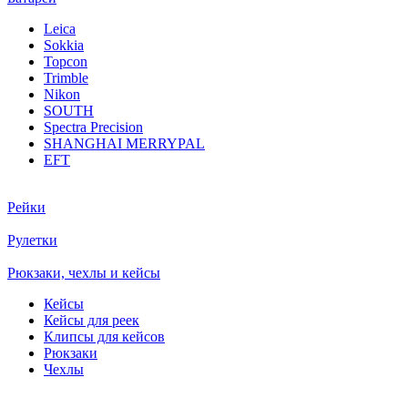
Leica
Sokkia
Topcon
Trimble
Nikon
SOUTH
Spectra Precision
SHANGHAI MERRYPAL
EFT
Рейки
Рулетки
Рюкзаки, чехлы и кейсы
Кейсы
Кейсы для реек
Клипсы для кейсов
Рюкзаки
Чехлы