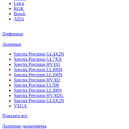
Leica
RGK
Bosch
ADA
Цифровые
Лазерные
Spectra Precision GL4X2N
Spectra Precision GL7XX
Spectra Precision HV101
Spectra Precision LL300N
Spectra Precision LL100N
Spectra Precision HV302
Spectra Precision LL500
Spectra Precision LL300S
Spectra Precision HV302G
Spectra Precision GL6X2N
VEGA
Показать все
Лазерные дальномеры