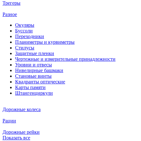
Трегеры
Разное
Окуляры
Буссоли
Переходники
Планиметры и курвиметры
Стилусы
Защитные пленки
Чертежные и измерительные принадлежности
Уровни и отвесы
Нивелирные башмаки
Становые винты
Квадранты оптические
Карты памяти
Штангенциркули
Дорожные колеса
Рации
Дорожные рейки
Показать все