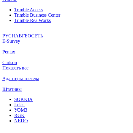
Trimble Access
Trimble Business Center
Trimble RealWorks
РУСНАВГЕОСЕТЬ
Е-Survey
Pentax
Carlson
Показать все
Адаптеры трегера
Штативы
SOKKIA
Leica
УОМЗ
RGK
NEDO