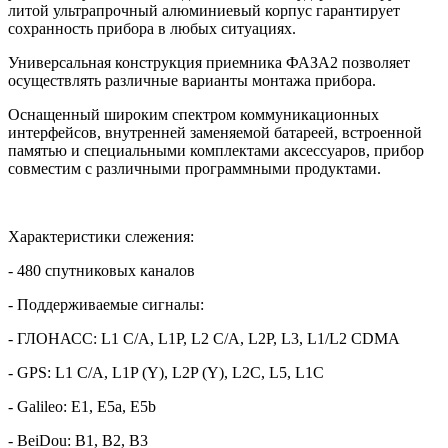
литой ультрапрочный алюминиевый корпус гарантирует
сохранность прибора в любых ситуациях.
Универсальная конструкция приемника ФАЗА2 позволяет
осуществлять различные варианты монтажа прибора.
Оснащенный широким спектром коммуникационных
интерфейсов, внутренней заменяемой батареей, встроенной
памятью и специальными комплектами аксессуаров, прибор
совместим с различными программными продуктами.
Характеристики слежения:
- 480 спутниковых каналов
- Поддерживаемые сигналы:
- ГЛОНАСС: L1 C/A, L1P, L2 C/A, L2P, L3, L1/L2 CDMA
- GPS: L1 C/A, L1P (Y), L2P (Y), L2C, L5, L1C
- Galileo: E1, E5a, E5b
- BeiDou: B1, B2, B3