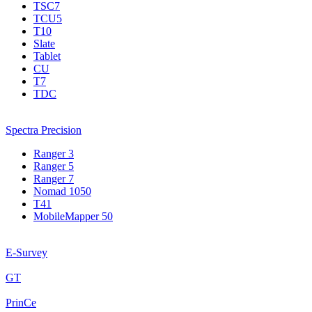
TSC7
TCU5
T10
Slate
Tablet
CU
T7
TDC
Spectra Precision
Ranger 3
Ranger 5
Ranger 7
Nomad 1050
T41
MobileMapper 50
E-Survey
GT
PrinCe