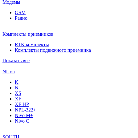
Модемы
GSM
Радио
Комплекты приемников
RTK комплекты
Комплекты подвижного приемника
Показать все
Nikon
K
N
XS
XF
XF НР
NPL-322+
Nivo M+
Nivo C
SOUTH