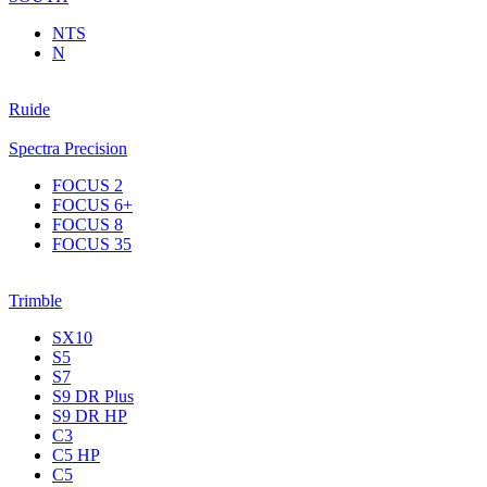
NTS
N
Ruide
Spectra Precision
FOCUS 2
FOCUS 6+
FOCUS 8
FOCUS 35
Trimble
SX10
S5
S7
S9 DR Plus
S9 DR HP
C3
С5 НР
C5