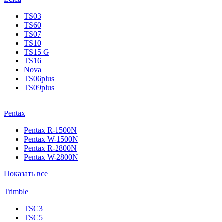
TS03
TS60
TS07
TS10
TS15 G
TS16
Nova
TS06plus
TS09plus
Pentax
Pentax R-1500N
Pentax W-1500N
Pentax R-2800N
Pentax W-2800N
Показать все
Trimble
TSC3
TSC5