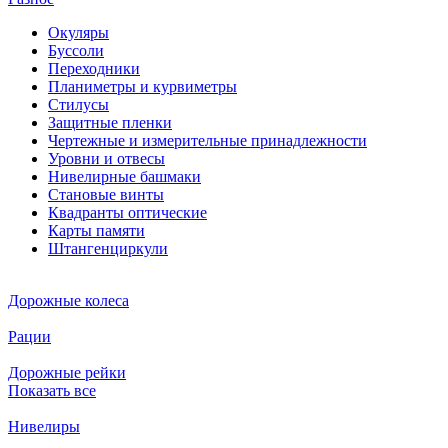
Окуляры
Буссоли
Переходники
Планиметры и курвиметры
Стилусы
Защитные пленки
Чертежные и измерительные принадлежности
Уровни и отвесы
Нивелирные башмаки
Становые винты
Квадранты оптические
Карты памяти
Штангенциркули
Дорожные колеса
Рации
Дорожные рейки
Показать все
Нивелиры