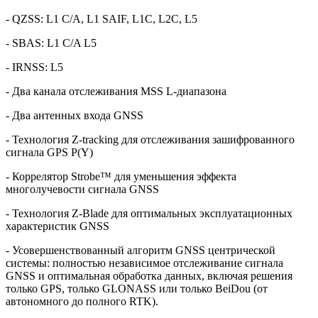
- QZSS: L1 C/A, L1 SAIF, L1C, L2C, L5
- SBAS: L1 C/A L5
- IRNSS: L5
- Два канала отслеживания MSS L-диапазона
- Два антенных входа GNSS
- Технология Z-tracking для отслеживания зашифрованного
сигнала GPS P(Y)
- Коррелятор Strobe™ для уменьшения эффекта
многолучевости сигнала GNSS
- Технология Z-Blade для оптимальных эксплуатационных
характеристик GNSS
- Усовершенствованный алгоритм GNSS центрической
системы: полностью независимое отслеживание сигнала
GNSS и оптимальная обработка данных, включая решения
только GPS, только GLONASS или только BeiDou (от
автономного до полного RTK).