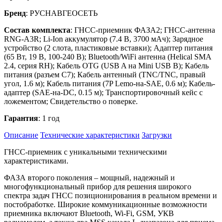
Бренд
: РУСНАВГЕОСЕТЬ
Состав комплекта
: ГНСС-приемник ФАЗА2; ГНСС-антенна
RNG-A3R; Li-Ion аккумулятор (7.4 В, 3700 мАч); Зарядное
устройство (2 слота, пластиковые вставки); Адаптер питания
(65 Вт, 19 В, 100-240 В); Bluetooth/WiFi антенна (Helical SMA
2.4, серия RH); Кабель OTG (USB A на Mini USB B); Кабель
питания (разъем С7); Кабель антенный (TNC/TNC, правый
угол, 1.6 м); Кабель питания (7P Lemo-на-SAE, 0.6 м); Кабель-
адаптер (SAE-на-DC, 0.15 м); Транспортировочный кейс с
ложементом; Свидетельство о поверке.
Гарантия
: 1 год
Описание
Технические характеристики
Загрузки
ГНСС-приемник с уникальными техническими
характеристиками.
ФАЗА второго поколения – мощный, надежный и
многофункциональный прибор для решения широкого
спектра задач ГНСС позиционирования в реальном времени и
постобработке. Широкие коммуникационные возможности
приемника включают Bluetooth, Wi-Fi, GSM, УКВ