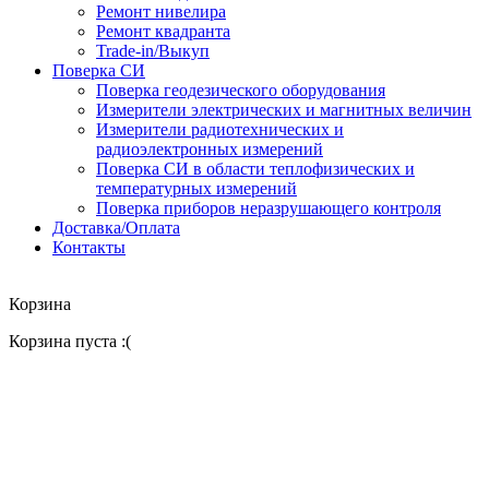
Ремонт нивелира
Ремонт квадранта
Trade-in/Выкуп
Поверка СИ
Поверка геодезического оборудования
Измерители электрических и магнитных величин
Измерители радиотехнических и
радиоэлектронных измерений
Поверка СИ в области теплофизических и
температурных измерений
Поверка приборов неразрушающего контроля
Доставка/Оплата
Контакты
Корзина
Корзина пуста :(