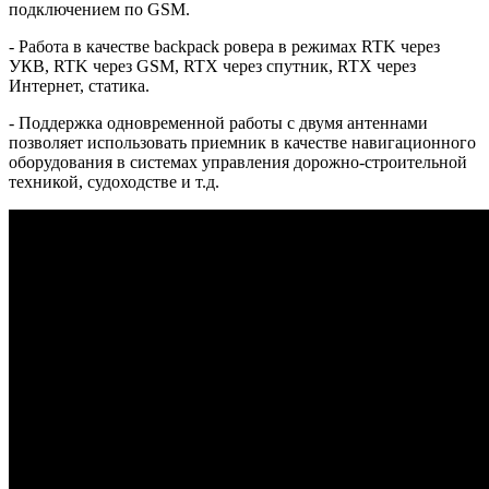
подключением по GSM.
- Работа в качестве backpack ровера в режимах RTK через
УКВ, RTK через GSM, RTX через спутник, RTX через
Интернет, статика.
- Поддержка одновременной работы с двумя антеннами
позволяет использовать приемник в качестве навигационного
оборудования в системах управления дорожно-строительной
техникой, судоходстве и т.д.