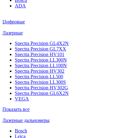
Bosch
ADA
Цифровые
Лазерные
Spectra Precision GL4X2N
Spectra Precision GL7XX
Spectra Precision HV101
Spectra Precision LL300N
Spectra Precision LL100N
Spectra Precision HV302
Spectra Precision LL500
Spectra Precision LL300S
Spectra Precision HV302G
Spectra Precision GL6X2N
VEGA
Показать все
Лазерные дальномеры
Bosch
Leica