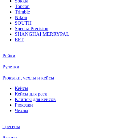
Sokkia
Topcon
Trimble
Nikon
SOUTH
Spectra Precision
SHANGHAI MERRYPAL
EFT
Рейки
Рулетки
Рюкзаки, чехлы и кейсы
Кейсы
Кейсы для реек
Клипсы для кейсов
Рюкзаки
Чехлы
Трегеры
Разное