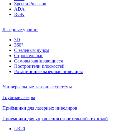
Spectra Precision
ADA
RGK
Лазерные уровни
3D
360°
С зеленым лучом
Строительные
Самовыравнивающиеся
Построители плоскостей
Ротационные лазерные нивелиры
Универсальные лазерные системы
Трубные лазеры
Приёмники для лазерных нивелиров
Приемники для управления строительной техникой
LR20