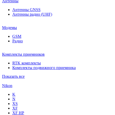
Антенны
Антенны GNSS
Антенны радио (UHF)
Модемы
GSM
Радио
Комплекты приемников
RTK комплекты
Комплекты подвижного приемника
Показать все
Nikon
K
N
XS
XF
XF НР