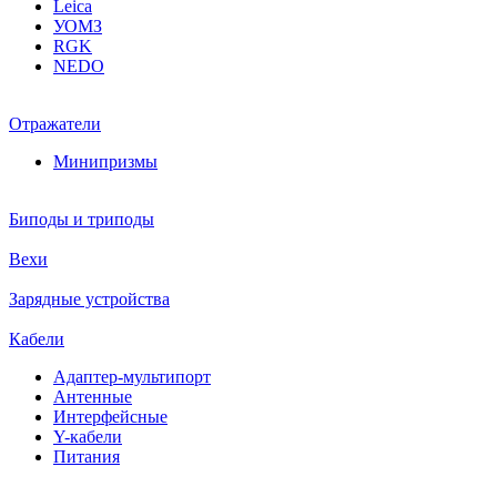
Leica
УОМЗ
RGK
NEDO
Отражатели
Минипризмы
Биподы и триподы
Вехи
Зарядные устройства
Кабели
Адаптер-мультипорт
Антенные
Интерфейсные
Y-кабели
Питания