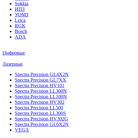
Sokkia
ИПЗ
УОМЗ
Leica
RGK
Bosch
ADA
Цифровые
Лазерные
Spectra Precision GL4X2N
Spectra Precision GL7XX
Spectra Precision HV101
Spectra Precision LL300N
Spectra Precision LL100N
Spectra Precision HV302
Spectra Precision LL500
Spectra Precision LL300S
Spectra Precision HV302G
Spectra Precision GL6X2N
VEGA