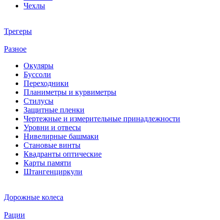
Чехлы
Трегеры
Разное
Окуляры
Буссоли
Переходники
Планиметры и курвиметры
Стилусы
Защитные пленки
Чертежные и измерительные принадлежности
Уровни и отвесы
Нивелирные башмаки
Становые винты
Квадранты оптические
Карты памяти
Штангенциркули
Дорожные колеса
Рации