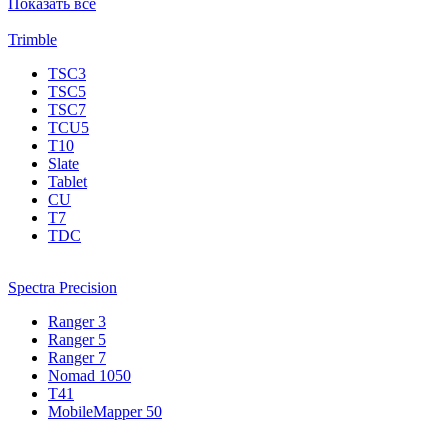
Показать все
Trimble
TSC3
TSC5
TSC7
TCU5
T10
Slate
Tablet
CU
T7
TDC
Spectra Precision
Ranger 3
Ranger 5
Ranger 7
Nomad 1050
T41
MobileMapper 50