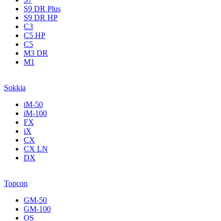
S9 DR Plus
S9 DR HP
C3
С5 НР
C5
M3 DR
M1
Sokkia
iM-50
iM-100
FX
iX
CX
CX LN
DX
Topcon
GM-50
GM-100
OS