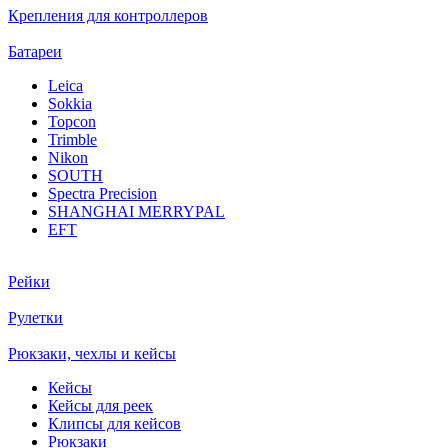
Крепления для контроллеров
Батареи
Leica
Sokkia
Topcon
Trimble
Nikon
SOUTH
Spectra Precision
SHANGHAI MERRYPAL
EFT
Рейки
Рулетки
Рюкзаки, чехлы и кейсы
Кейсы
Кейсы для реек
Клипсы для кейсов
Рюкзаки