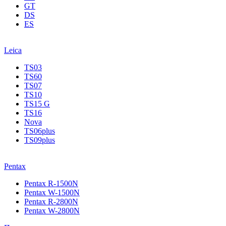
GT
DS
ES
Leica
TS03
TS60
TS07
TS10
TS15 G
TS16
Nova
TS06plus
TS09plus
Pentax
Pentax R-1500N
Pentax W-1500N
Pentax R-2800N
Pentax W-2800N