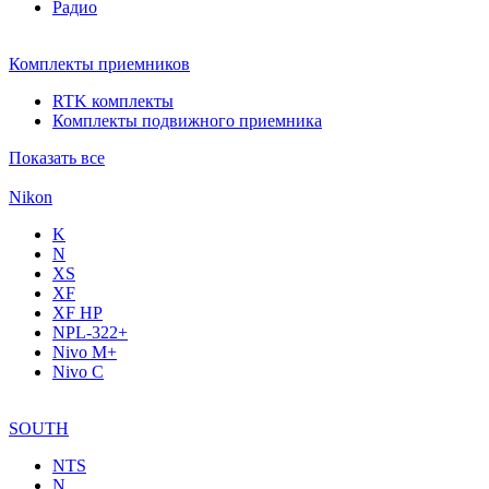
Радио
Комплекты приемников
RTK комплекты
Комплекты подвижного приемника
Показать все
Nikon
K
N
XS
XF
XF НР
NPL-322+
Nivo M+
Nivo C
SOUTH
NTS
N