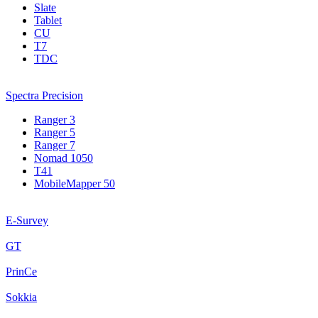
Slate
Tablet
CU
T7
TDC
Spectra Precision
Ranger 3
Ranger 5
Ranger 7
Nomad 1050
T41
MobileMapper 50
E-Survey
GT
PrinCe
Sokkia