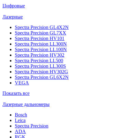
Цифровые
Лазерные
Spectra Precision GL4X2N
Spectra Precision GL7XX
Spectra Precision HV101
Spectra Precision LL300N
Spectra Precision LL100N
Spectra Precision HV302
Spectra Precision LL500
Spectra Precision LL300S
Spectra Precision HV302G
Spectra Precision GL6X2N
VEGA
Показать все
Лазерные дальномеры
Bosch
Leica
Spectra Precision
ADA
RGK