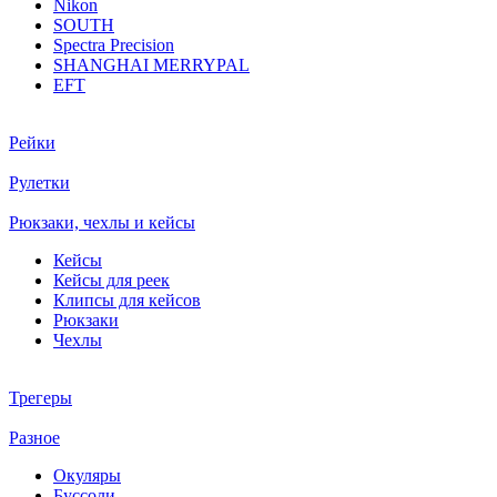
Nikon
SOUTH
Spectra Precision
SHANGHAI MERRYPAL
EFT
Рейки
Рулетки
Рюкзаки, чехлы и кейсы
Кейсы
Кейсы для реек
Клипсы для кейсов
Рюкзаки
Чехлы
Трегеры
Разное
Окуляры
Буссоли