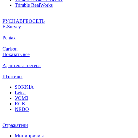
Trimble RealWorks
РУСНАВГЕОСЕТЬ
Е-Survey
Pentax
Carlson
Показать все
Адаптеры трегера
Штативы
SOKKIA
Leica
УОМЗ
RGK
NEDO
Отражатели
Минипризмы