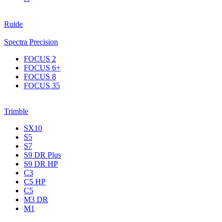
Ruide
Spectra Precision
FOCUS 2
FOCUS 6+
FOCUS 8
FOCUS 35
Trimble
SX10
S5
S7
S9 DR Plus
S9 DR HP
C3
С5 НР
C5
M3 DR
M1