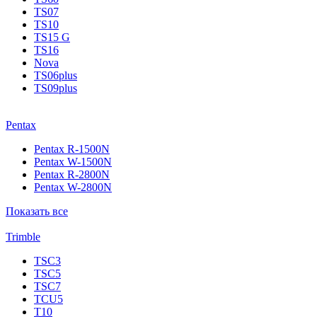
TS07
TS10
TS15 G
TS16
Nova
TS06plus
TS09plus
Pentax
Pentax R-1500N
Pentax W-1500N
Pentax R-2800N
Pentax W-2800N
Показать все
Trimble
TSC3
TSC5
TSC7
TCU5
T10