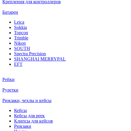
Крепления для контроллеров
Батареи
Leica
Sokkia
Topcon
Trimble
Nikon
SOUTH
Spectra Precision
SHANGHAI MERRYPAL
EFT
Рейки
Рулетки
Рюкзаки, чехлы и кейсы
Кейсы
Кейсы для реек
Клипсы для кейсов
Рюкзаки