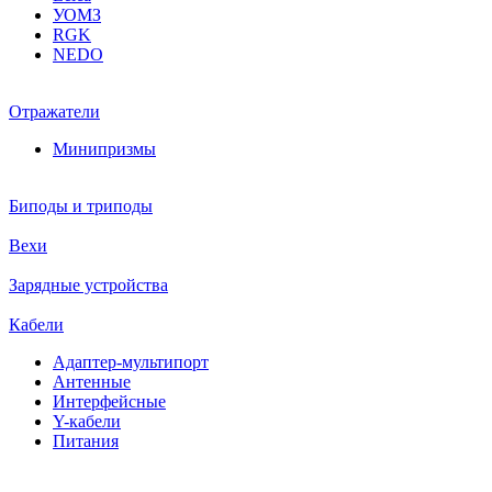
УОМЗ
RGK
NEDO
Отражатели
Минипризмы
Биподы и триподы
Вехи
Зарядные устройства
Кабели
Адаптер-мультипорт
Антенные
Интерфейсные
Y-кабели
Питания