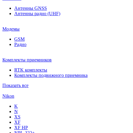
Антенны GNSS
Антенны радио (UHF)
Модемы
GSM
Радио
Комплекты приемников
RTK комплекты
Комплекты подвижного приемника
Показать все
Nikon
K
N
XS
XF
XF НР
NPL-322+