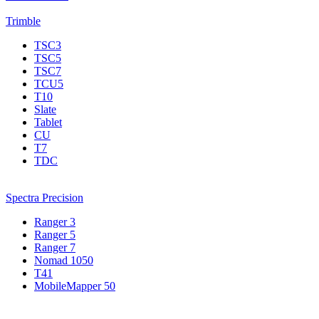
Trimble
TSC3
TSC5
TSC7
TCU5
T10
Slate
Tablet
CU
T7
TDC
Spectra Precision
Ranger 3
Ranger 5
Ranger 7
Nomad 1050
T41
MobileMapper 50