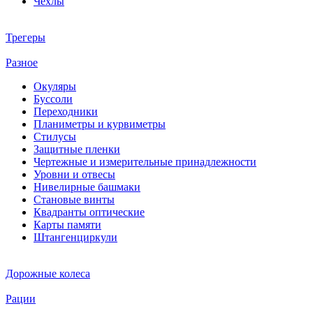
Чехлы
Трегеры
Разное
Окуляры
Буссоли
Переходники
Планиметры и курвиметры
Стилусы
Защитные пленки
Чертежные и измерительные принадлежности
Уровни и отвесы
Нивелирные башмаки
Становые винты
Квадранты оптические
Карты памяти
Штангенциркули
Дорожные колеса
Рации