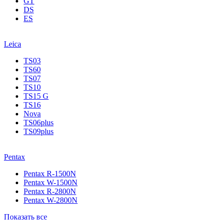
GT
DS
ES
Leica
TS03
TS60
TS07
TS10
TS15 G
TS16
Nova
TS06plus
TS09plus
Pentax
Pentax R-1500N
Pentax W-1500N
Pentax R-2800N
Pentax W-2800N
Показать все