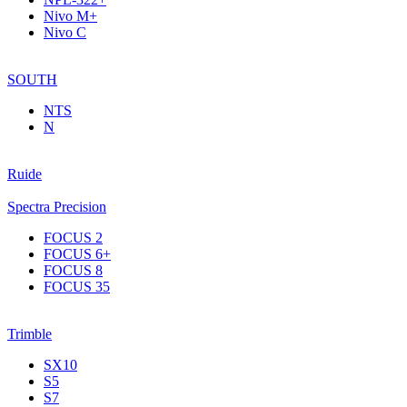
Nivo M+
Nivo C
SOUTH
NTS
N
Ruide
Spectra Precision
FOCUS 2
FOCUS 6+
FOCUS 8
FOCUS 35
Trimble
SX10
S5
S7