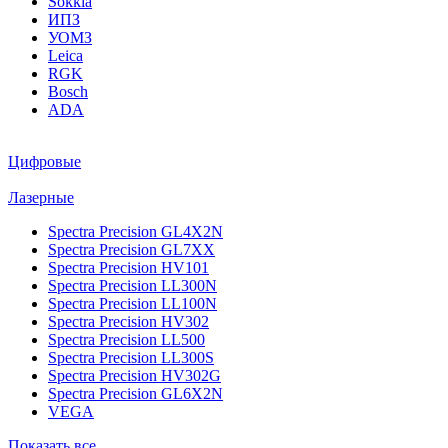
Sokkia
ИПЗ
УОМЗ
Leica
RGK
Bosch
ADA
Цифровые
Лазерные
Spectra Precision GL4X2N
Spectra Precision GL7XX
Spectra Precision HV101
Spectra Precision LL300N
Spectra Precision LL100N
Spectra Precision HV302
Spectra Precision LL500
Spectra Precision LL300S
Spectra Precision HV302G
Spectra Precision GL6X2N
VEGA
Показать все