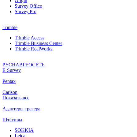
Origin
Survey Office
Survey Pro
Trimble
Trimble Access
Trimble Business Center
Trimble RealWorks
РУСНАВГЕОСЕТЬ
Е-Survey
Pentax
Carlson
Показать все
Адаптеры трегера
Штативы
SOKKIA
Leica