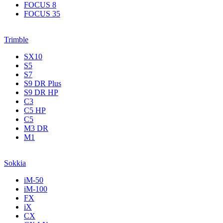
FOCUS 8
FOCUS 35
Trimble
SX10
S5
S7
S9 DR Plus
S9 DR HP
C3
С5 НР
C5
M3 DR
M1
Sokkia
iM-50
iM-100
FX
iX
CX