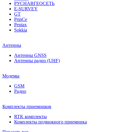
РУСНАВГЕОСЕТЬ
E-SURVEY
GT
PrinCe
Pentax
Sokkia
Антенны
Антенны GNSS
Антенны радио (UHF)
Модемы
GSM
Радио
Комплекты приемников
RTK комплекты
Комплекты подвижного приемника
Показать все