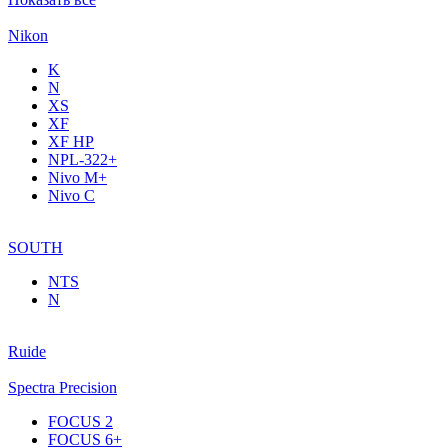
Nikon
K
N
XS
XF
XF НР
NPL-322+
Nivo M+
Nivo C
SOUTH
NTS
N
Ruide
Spectra Precision
FOCUS 2
FOCUS 6+