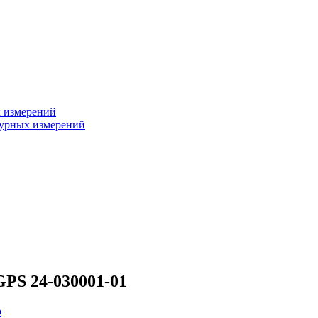
х измерений
турных измерений
GPS 24-030001-01