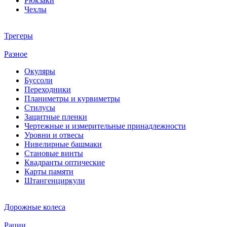
Рюкзаки
Чехлы
Трегеры
Разное
Окуляры
Буссоли
Переходники
Планиметры и курвиметры
Стилусы
Защитные пленки
Чертежные и измерительные принадлежности
Уровни и отвесы
Нивелирные башмаки
Становые винты
Квадранты оптические
Карты памяти
Штангенциркули
Дорожные колеса
Рации