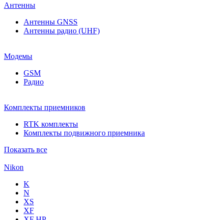
Антенны
Антенны GNSS
Антенны радио (UHF)
Модемы
GSM
Радио
Комплекты приемников
RTK комплекты
Комплекты подвижного приемника
Показать все
Nikon
K
N
XS
XF
XF НР