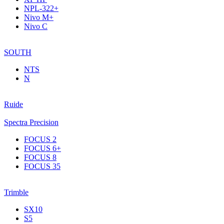
NPL-322+
Nivo M+
Nivo C
SOUTH
NTS
N
Ruide
Spectra Precision
FOCUS 2
FOCUS 6+
FOCUS 8
FOCUS 35
Trimble
SX10
S5