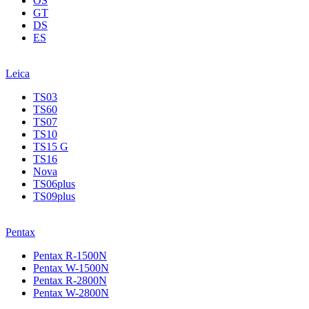
OS
GT
DS
ES
Leica
TS03
TS60
TS07
TS10
TS15 G
TS16
Nova
TS06plus
TS09plus
Pentax
Pentax R-1500N
Pentax W-1500N
Pentax R-2800N
Pentax W-2800N