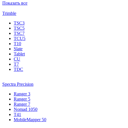
Показать все
Trimble
TSC3
TSC5
TSC7
TCU5
T10
Slate
Tablet
CU
T7
TDC
Spectra Precision
Ranger 3
Ranger 5
Ranger 7
Nomad 1050
T41
MobileMapper 50