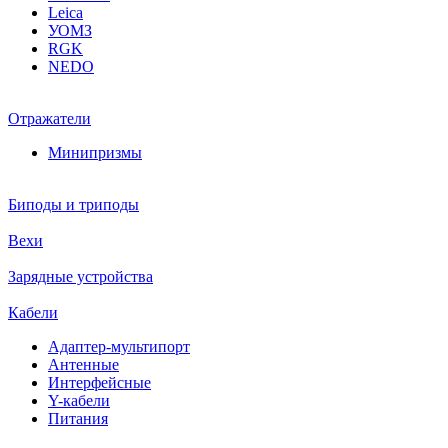
Leica
УОМЗ
RGK
NEDO
Отражатели
Минипризмы
Биподы и триподы
Вехи
Зарядные устройства
Кабели
Адаптер-мультипорт
Антенные
Интерфейсные
Y-кабели
Питания