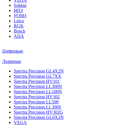
VEGA
Sokkia
ИПЗ
УОМЗ
Leica
RGK
Bosch
ADA
Цифровые
Лазерные
Spectra Precision GL4X2N
Spectra Precision GL7XX
Spectra Precision HV101
Spectra Precision LL300N
Spectra Precision LL100N
Spectra Precision HV302
Spectra Precision LL500
Spectra Precision LL300S
Spectra Precision HV302G
Spectra Precision GL6X2N
VEGA