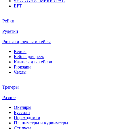
SHANGHAI MERRYPAL
EFT
Рейки
Рулетки
Рюкзаки, чехлы и кейсы
Кейсы
Кейсы для реек
Клипсы для кейсов
Рюкзаки
Чехлы
Трегеры
Разное
Окуляры
Буссоли
Переходники
Планиметры и курвиметры
Стилусы