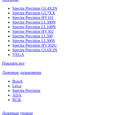
Spectra Precision GL4X2N
Spectra Precision GL7XX
Spectra Precision HV101
Spectra Precision LL300N
Spectra Precision LL100N
Spectra Precision HV302
Spectra Precision LL500
Spectra Precision LL300S
Spectra Precision HV302G
Spectra Precision GL6X2N
VEGA
Показать все
Лазерные дальномеры
Bosch
Leica
Spectra Precision
ADA
RGK
Лазерные уровни