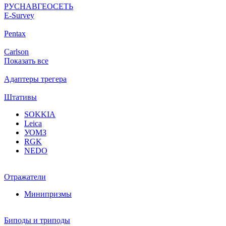
РУСНАВГЕОСЕТЬ
Е-Survey
Pentax
Carlson
Показать все
Адаптеры трегера
Штативы
SOKKIA
Leica
УОМЗ
RGK
NEDO
Отражатели
Минипризмы
Биподы и триподы