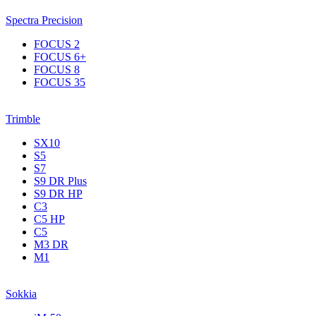
Spectra Precision
FOCUS 2
FOCUS 6+
FOCUS 8
FOCUS 35
Trimble
SX10
S5
S7
S9 DR Plus
S9 DR HP
C3
С5 НР
C5
M3 DR
M1
Sokkia