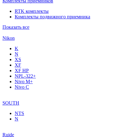
Комплекты приемников
RTK комплекты
Комплекты подвижного приемника
Показать все
Nikon
K
N
XS
XF
XF НР
NPL-322+
Nivo M+
Nivo C
SOUTH
NTS
N
Ruide