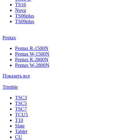
TS16
Nova
TS06plus
TS09plus
Pentax
Pentax R-1500N
Pentax W-1500N
Pentax R-2800N
Pentax W-2800N
Показать все
Trimble
TSC3
TSC5
TSC7
TCU5
T10
Slate
Tablet
CU