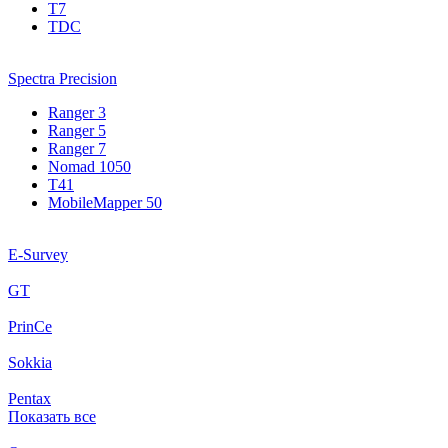
T7
TDC
Spectra Precision
Ranger 3
Ranger 5
Ranger 7
Nomad 1050
T41
MobileMapper 50
E-Survey
GT
PrinCe
Sokkia
Pentax
Показать все