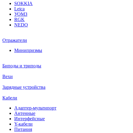
SOKKIA
Leica
УОМЗ
RGK
NEDO
Отражатели
Минипризмы
Биподы и триподы
Вехи
Зарядные устройства
Кабели
Адаптер-мультипорт
Антенные
Интерфейсные
Y-кабели
Питания