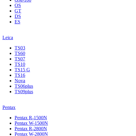
OS
GT
DS
ES
Leica
TS03
TS60
TS07
TS10
TS15 G
TS16
Nova
TS06plus
TS09plus
Pentax
Pentax R-1500N
Pentax W-1500N
Pentax R-2800N
Pentax W-2800N