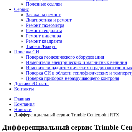
Полезные ссылки
Сервис
Заявка на ремонт
Диагностика и ремонт
Ремонт тахеометра
Ремонт теодолита
Ремонт нивелира
Ремонт квадранта
Trade-in/Выкуп
Поверка СИ
Поверка геодезического оборудования
Измерители электрических и магнитных величин
Измерители радиотехнических и радиоэлектронны
Поверка СИ в области теплофизических и темпера
Поверка приборов неразрушающего контроля
Доставка/Оплата
Контакты
Главная
Компания
Новости
Дифференциальный сервис Trimble Centerpoint RTX
Дифференциальный сервис Trimble Cen