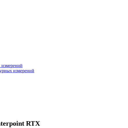
х измерений
турных измерений
terpoint RTX