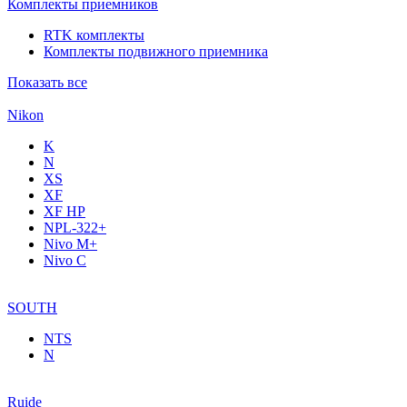
Комплекты приемников
RTK комплекты
Комплекты подвижного приемника
Показать все
Nikon
K
N
XS
XF
XF НР
NPL-322+
Nivo M+
Nivo C
SOUTH
NTS
N
Ruide