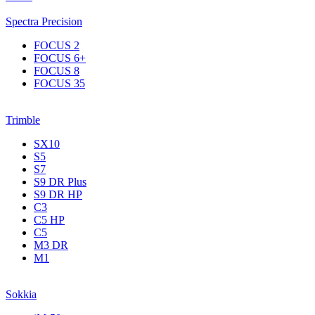
Spectra Precision
FOCUS 2
FOCUS 6+
FOCUS 8
FOCUS 35
Trimble
SX10
S5
S7
S9 DR Plus
S9 DR HP
C3
С5 НР
C5
M3 DR
M1
Sokkia