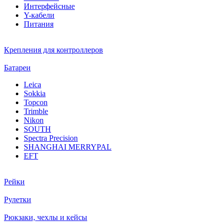
Интерфейсные
Y-кабели
Питания
Крепления для контроллеров
Батареи
Leica
Sokkia
Topcon
Trimble
Nikon
SOUTH
Spectra Precision
SHANGHAI MERRYPAL
EFT
Рейки
Рулетки
Рюкзаки, чехлы и кейсы