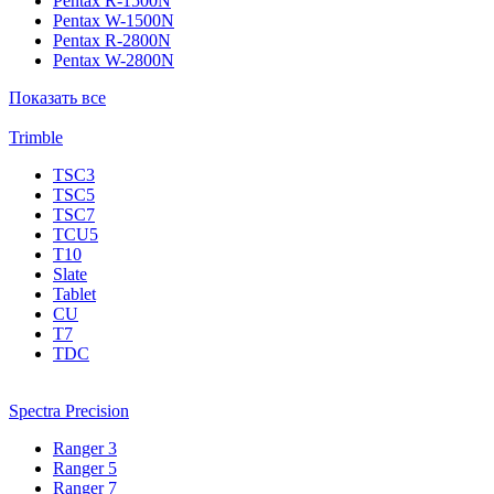
Pentax R-1500N
Pentax W-1500N
Pentax R-2800N
Pentax W-2800N
Показать все
Trimble
TSC3
TSC5
TSC7
TCU5
T10
Slate
Tablet
CU
T7
TDC
Spectra Precision
Ranger 3
Ranger 5
Ranger 7