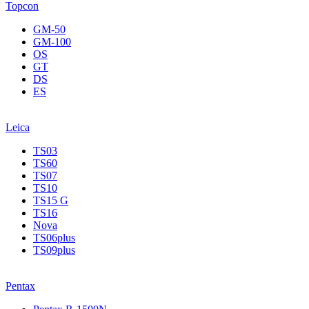
Topcon
GM-50
GM-100
OS
GT
DS
ES
Leica
TS03
TS60
TS07
TS10
TS15 G
TS16
Nova
TS06plus
TS09plus
Pentax