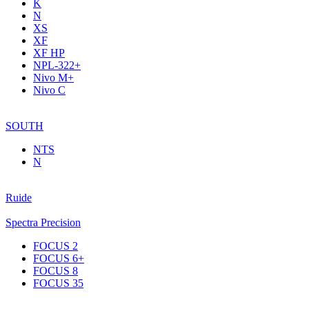
K
N
XS
XF
XF НР
NPL-322+
Nivo M+
Nivo C
SOUTH
NTS
N
Ruide
Spectra Precision
FOCUS 2
FOCUS 6+
FOCUS 8
FOCUS 35