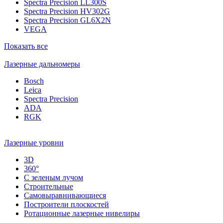
Spectra Precision LL300S
Spectra Precision HV302G
Spectra Precision GL6X2N
VEGA
Показать все
Лазерные дальномеры
Bosch
Leica
Spectra Precision
ADA
RGK
Лазерные уровни
3D
360°
С зеленым лучом
Строительные
Самовыравнивающиеся
Построители плоскостей
Ротационные лазерные нивелиры