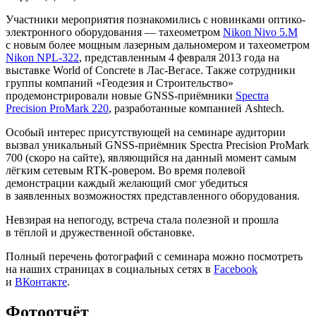
Участники мероприятия познакомились с новинками оптико-
электронного оборудования — тахеометром
Nikon Nivo 5.M
с новым более мощным лазерным дальномером и тахеометром
Nikon NPL-322
, представленным 4 февраля 2013 года на
выставке World of Concrete в Лас-Вегасе. Также сотрудники
группы компаний «Геодезия и Строительство»
продемонстрировали новые GNSS-приёмники
Spectra
Precision ProMark 220
, разработанные компанией Ashtech.
Особый интерес присутствующей на семинаре аудитории
вызвал уникальный GNSS-приёмник Spectra Precision ProMark
700 (скоро на сайте), являющийся на данный момент самым
лёгким сетевым RTK-ровером. Во время полевой
демонстрации каждый желающий смог убедиться
в заявленных возможностях представленного оборудования.
Невзирая на непогоду, встреча стала полезной и прошла
в тёплой и дружественной обстановке.
Полный перечень фотографий с семинара можно посмотреть
на наших страницах в социальных сетях в
Facebook
и
ВКонтакте
.
Фотоотчёт