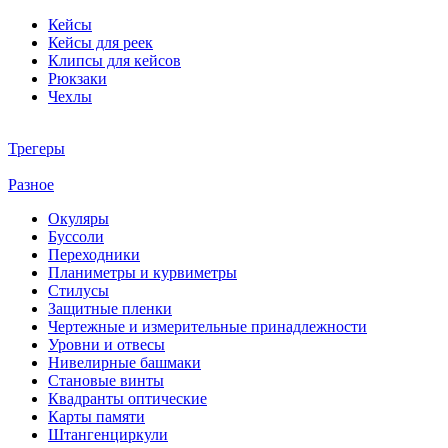
Кейсы
Кейсы для реек
Клипсы для кейсов
Рюкзаки
Чехлы
Трегеры
Разное
Окуляры
Буссоли
Переходники
Планиметры и курвиметры
Стилусы
Защитные пленки
Чертежные и измерительные принадлежности
Уровни и отвесы
Нивелирные башмаки
Становые винты
Квадранты оптические
Карты памяти
Штангенциркули