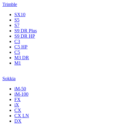
Trimble
SX10
S5
S7
S9 DR Plus
S9 DR HP
C3
С5 НР
C5
M3 DR
M1
Sokkia
iM-50
iM-100
FX
iX
CX
CX LN
DX