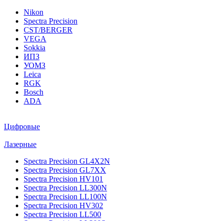
Nikon
Spectra Precision
CST/BERGER
VEGA
Sokkia
ИПЗ
УОМЗ
Leica
RGK
Bosch
ADA
Цифровые
Лазерные
Spectra Precision GL4X2N
Spectra Precision GL7XX
Spectra Precision HV101
Spectra Precision LL300N
Spectra Precision LL100N
Spectra Precision HV302
Spectra Precision LL500