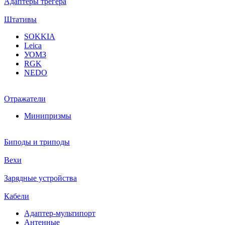
Адаптеры трегера
Штативы
SOKKIA
Leica
УОМЗ
RGK
NEDO
Отражатели
Минипризмы
Биподы и триподы
Вехи
Зарядные устройства
Кабели
Адаптер-мультипорт
Антенные