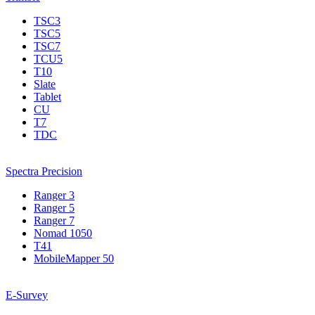
TSC3
TSC5
TSC7
TCU5
T10
Slate
Tablet
CU
T7
TDC
Spectra Precision
Ranger 3
Ranger 5
Ranger 7
Nomad 1050
T41
MobileMapper 50
E-Survey