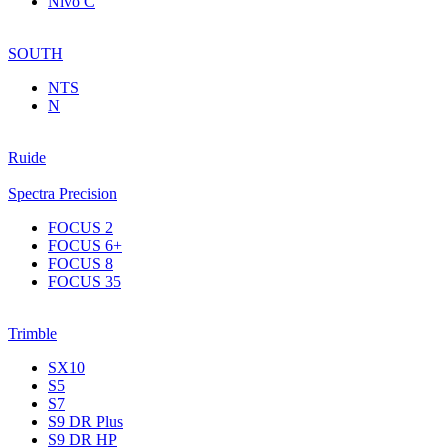
Nivo C
SOUTH
NTS
N
Ruide
Spectra Precision
FOCUS 2
FOCUS 6+
FOCUS 8
FOCUS 35
Trimble
SX10
S5
S7
S9 DR Plus
S9 DR HP