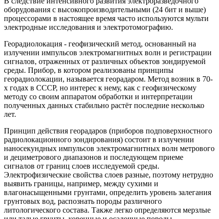
В следствие интенсивного развития электроразведочного
оборудования с высокопроизводительными (24 бит и выше)
процессорами в настоящее время часто используются мульти
электродные исследования и электротомографию.
Георадиолокация - геофизический метод, основанный на
излучении импульсов электромагнитных волн и регистрации
сигналов, отраженных от различных объектов зондируемой
среды. Прибор, в котором реализованы принципы
георадиолокации, называется георадаром. Метод возник в 70-
х годах в СССР, но интерес к нему, как с геофизическому
методу со своим аппаратом обработки и интерпретации
полученных данных стабильно растёт последние несколько
лет.
Принцип действия георадаров (приборов подповерхностного
радиолокационного зондирования) состоит в излучении
наносекундных импульсов электромагнитных волн метрового
и дециметрового диапазонов и последующем приеме
сигналов от границ слоев исследуемой среды.
Электрофизические свойства слоев разные, поэтому нетрудно
выявить границы, например, между сухими и
влагонасыщенными грунтами, определить уровень залегания
грунтовых вод, распознать породы различного
литологического состава. Также легко определяются мерзлые
или талые грунты, коренные и осадочные породы.