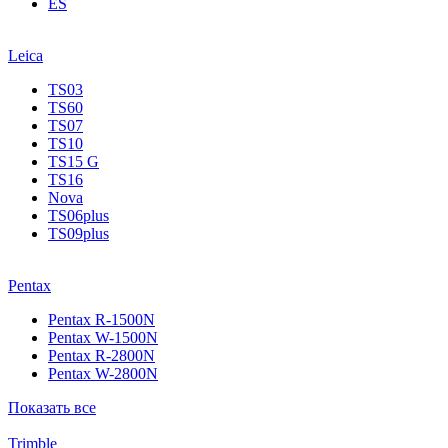
ES
Leica
TS03
TS60
TS07
TS10
TS15 G
TS16
Nova
TS06plus
TS09plus
Pentax
Pentax R-1500N
Pentax W-1500N
Pentax R-2800N
Pentax W-2800N
Показать все
Trimble