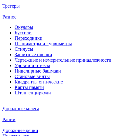
Трегеры
Разное
Окуляры
Буссоли
Переходники
Планиметры и курвиметры
Стилусы
Защитные пленки
Чертежные и измерительные принадлежности
Уровни и отвесы
Нивелирные башмаки
Становые винты
Квадранты оптические
Карты памяти
Штангенциркули
Дорожные колеса
Рации
Дорожные рейки
Показать все