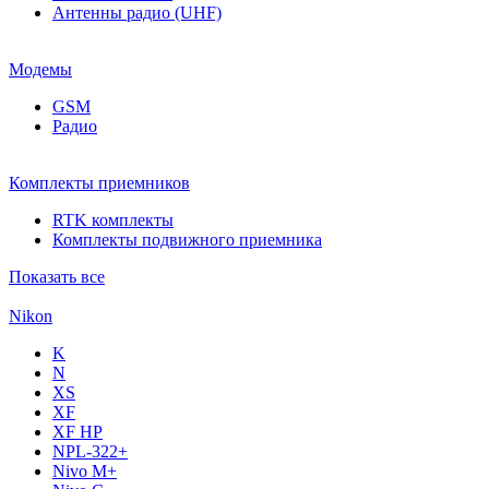
Антенны радио (UHF)
Модемы
GSM
Радио
Комплекты приемников
RTK комплекты
Комплекты подвижного приемника
Показать все
Nikon
K
N
XS
XF
XF НР
NPL-322+
Nivo M+