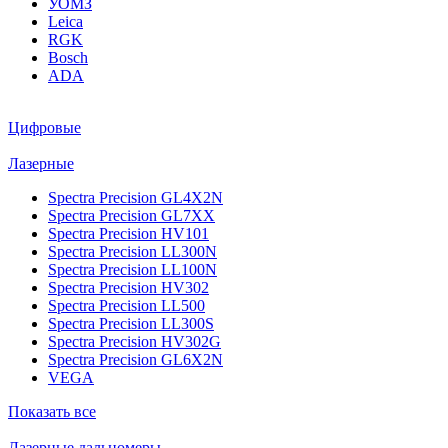
УОМЗ
Leica
RGK
Bosch
ADA
Цифровые
Лазерные
Spectra Precision GL4X2N
Spectra Precision GL7XX
Spectra Precision HV101
Spectra Precision LL300N
Spectra Precision LL100N
Spectra Precision HV302
Spectra Precision LL500
Spectra Precision LL300S
Spectra Precision HV302G
Spectra Precision GL6X2N
VEGA
Показать все
Лазерные дальномеры