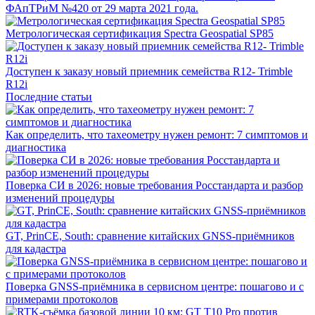
ФАпТРиМ №420 от 29 марта 2021 года.
Метрологическая сертификация Spectra Geospatial SP85
Доступен к заказу новый приемник семейства R12- Trimble
R12i
Последние статьи
Как определить, что тахеометру нужен ремонт: 7 симптомов и
диагностика
Поверка СИ в 2026: новые требования Росстандарта и разбор
изменений процедуры
GT, PrinCE, South: сравнение китайских GNSS-приёмников
для кадастра
Поверка GNSS-приёмника в сервисном центре: пошагово и с
примерами протоколов