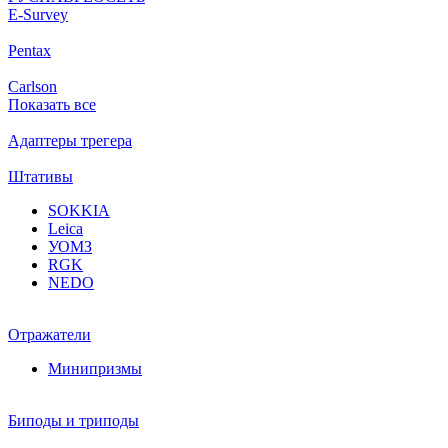
Е-Survey
Pentax
Carlson
Показать все
Адаптеры трегера
Штативы
SOKKIA
Leica
УОМЗ
RGK
NEDO
Отражатели
Минипризмы
Биподы и триподы