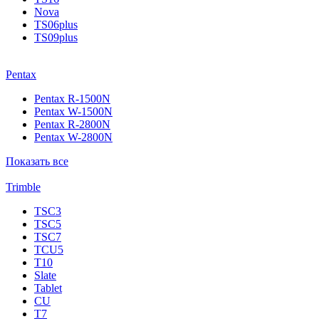
Nova
TS06plus
TS09plus
Pentax
Pentax R-1500N
Pentax W-1500N
Pentax R-2800N
Pentax W-2800N
Показать все
Trimble
TSC3
TSC5
TSC7
TCU5
T10
Slate
Tablet
CU
T7