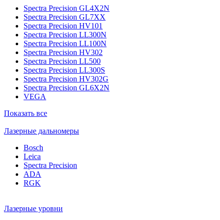
Spectra Precision GL4X2N
Spectra Precision GL7XX
Spectra Precision HV101
Spectra Precision LL300N
Spectra Precision LL100N
Spectra Precision HV302
Spectra Precision LL500
Spectra Precision LL300S
Spectra Precision HV302G
Spectra Precision GL6X2N
VEGA
Показать все
Лазерные дальномеры
Bosch
Leica
Spectra Precision
ADA
RGK
Лазерные уровни