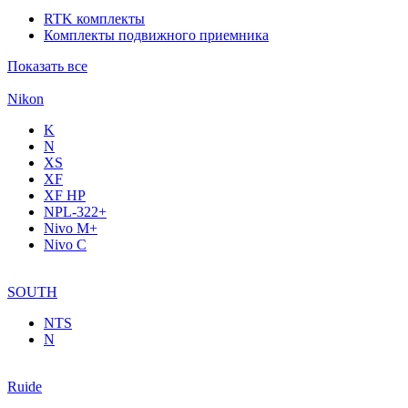
RTK комплекты
Комплекты подвижного приемника
Показать все
Nikon
K
N
XS
XF
XF НР
NPL-322+
Nivo M+
Nivo C
SOUTH
NTS
N
Ruide