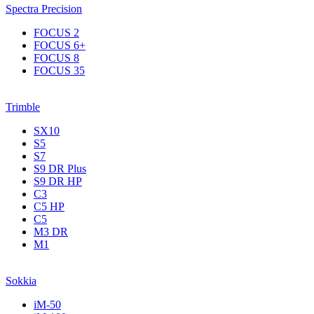
Spectra Precision
FOCUS 2
FOCUS 6+
FOCUS 8
FOCUS 35
Trimble
SX10
S5
S7
S9 DR Plus
S9 DR HP
C3
С5 НР
C5
M3 DR
M1
Sokkia
iM-50