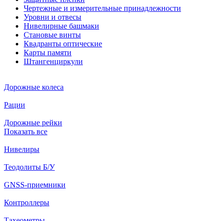
Чертежные и измерительные принадлежности
Уровни и отвесы
Нивелирные башмаки
Становые винты
Квадранты оптические
Карты памяти
Штангенциркули
Дорожные колеса
Рации
Дорожные рейки
Показать все
Нивелиры
Теодолиты Б/У
GNSS-приемники
Контроллеры
Тахеометры